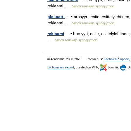
reklaami …
Suomi sanakirja synonyymejä
plakaatti
— • brosyyri, esite, esittelylehtinen
reklaami …
Suomi sanakirja synonyymejä
reklaami
— • brosyyri, esite, esittelylehtinen
…
Suomi sanakirja synonyymejä
© Academic, 2000-2026
Contact us:
Technical Support
,
Dictionaries export
, created on PHP,
Joomla,
Dr