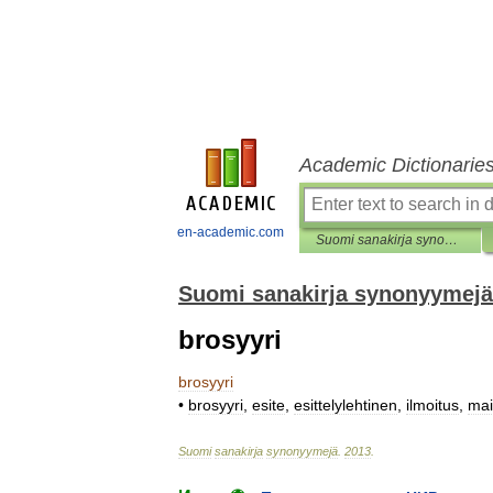
Academic Dictionarie
en-academic.com
Suomi sanakirja synonyymejä
Suomi sanakirja synonyymejä
brosyyri
brosyyri
•
brosyyri
,
esite
,
esittelylehtinen
,
ilmoitus
,
mai
Suomi
sanakirja
synonyymejä
.
2013
.