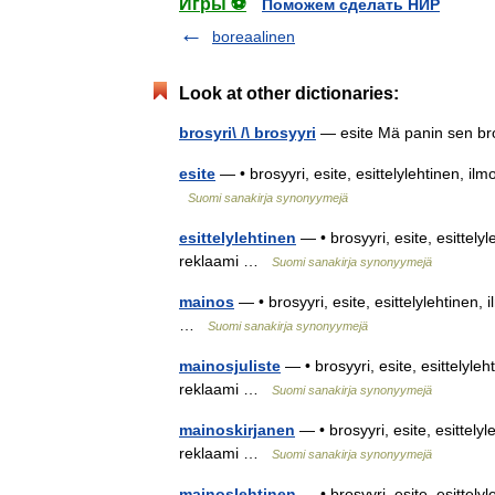
Игры ⚽
Поможем сделать НИР
boreaalinen
Look at other dictionaries:
brosyri\ /\ brosyyri
— esite Mä panin sen br
esite
— • brosyyri, esite, esittelylehtinen, il
Suomi sanakirja synonyymejä
esittelylehtinen
— • brosyyri, esite, esittely
reklaami …
Suomi sanakirja synonyymejä
mainos
— • brosyyri, esite, esittelylehtinen,
…
Suomi sanakirja synonyymejä
mainosjuliste
— • brosyyri, esite, esittelyleh
reklaami …
Suomi sanakirja synonyymejä
mainoskirjanen
— • brosyyri, esite, esittelyl
reklaami …
Suomi sanakirja synonyymejä
mainoslehtinen
— • brosyyri, esite, esittely