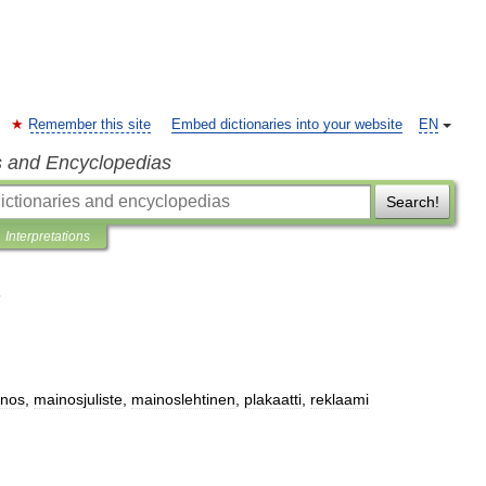
Remember this site
Embed dictionaries into your website
EN
s and Encyclopedias
Search!
Interpretations
nos
,
mainosjuliste
,
mainoslehtinen
,
plakaatti
,
reklaami